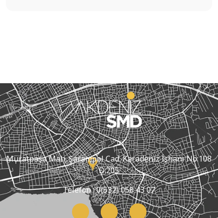
Muratpaşa Mah. Şarampol Cad. Karadeniz İşhanı No:108
D:205
Telefon :
0(532) 058 43 07